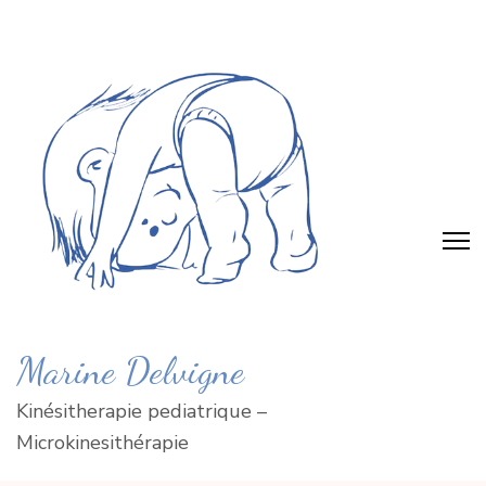
Skip
to
content
(Press
Enter)
Marine Delvigne
Kinésitherapie pediatrique –
Microkinesithérapie