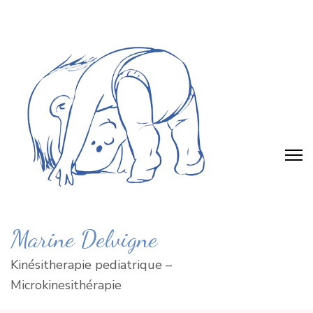
Skip
to
content
(Press
Enter)
Marine Delvigne
Kinésitherapie pediatrique –
Microkinesithérapie