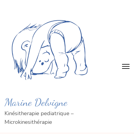
Skip
to
content
(Press
Enter)
Marine Delvigne
Kinésitherapie pediatrique –
Microkinesithérapie